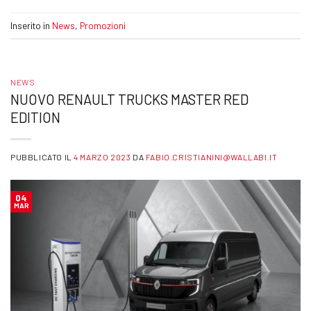
Inserito in
News
,
Promozioni
NEWS
NUOVO RENAULT TRUCKS MASTER RED
EDITION
PUBBLICATO IL
4 MARZO 2023
DA
FABIO.CRISTIANINI@WALLABI.IT
04
MAR