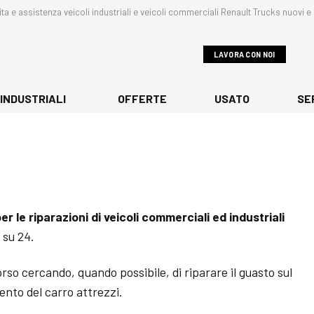
ta e assistenza veicoli industriali e veicoli commerciali Renault Trucks nuovi e 
LAVORA CON NOI
 INDUSTRIALI
OFFERTE
USATO
SE
er le riparazioni di veicoli commerciali ed industriali
 su 24.
rso cercando, quando possibile, di riparare il guasto sul
ento del carro attrezzi.