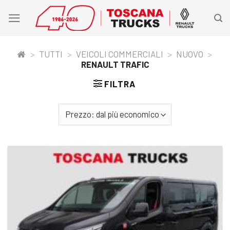
Skip
to
content
>
TUTTI
>
VEICOLI COMMERCIALI
>
NUOVO
>
RENAULT TRAFIC
FILTRA