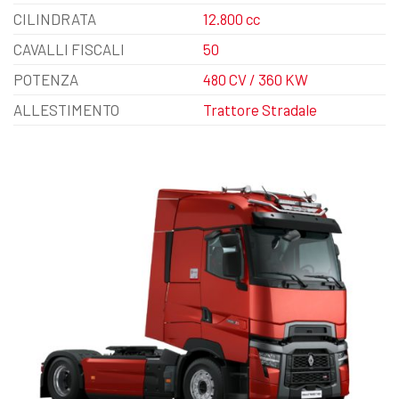
CILINDRATA
12.800 cc
CAVALLI FISCALI
50
POTENZA
480 CV / 360 KW
ALLESTIMENTO
Trattore Stradale