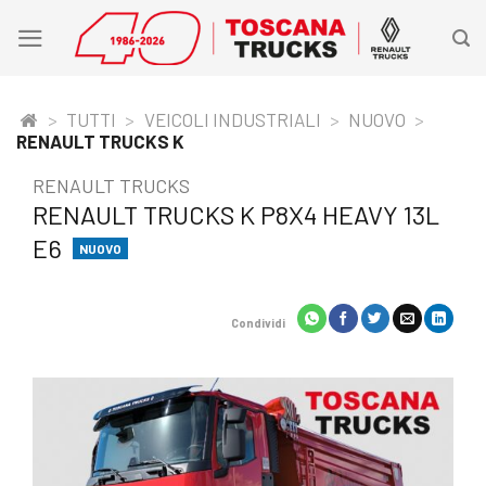
Skip
to
content
>
TUTTI
>
VEICOLI INDUSTRIALI
>
NUOVO
>
RENAULT TRUCKS K
RENAULT TRUCKS
RENAULT TRUCKS K P8X4 HEAVY 13L
E6
NUOVO
Condividi